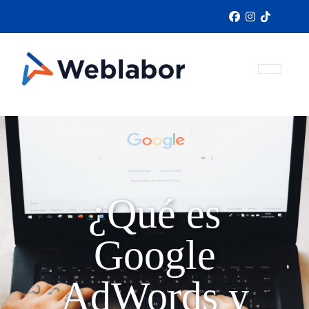
¿Qué es
Google
AdWords y